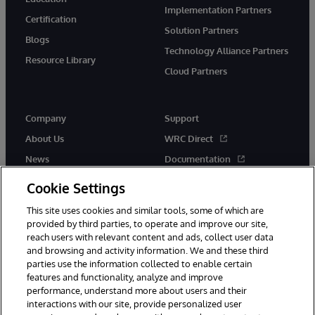
Implementation Partners
Certification
Solution Partners
Blogs
Technology Alliance Partners
Resource Library
Cloud Partners
Company
Support
About Us
WRC Direct
News
Documentation
Events
Product Alerts & Advisories
Cookie Settings
Careers
This site uses cookies and similar tools, some of which are
provided by third parties, to operate and improve our site,
reach users with relevant content and ads, collect user data
and browsing and activity information. We and these third
parties use the information collected to enable certain
features and functionality, analyze and improve
performance, understand more about users and their
© 1996-2026 InterSystems Corporation, Cambridge, MA. All Rights
interactions with our site, provide personalized user
Reserved.