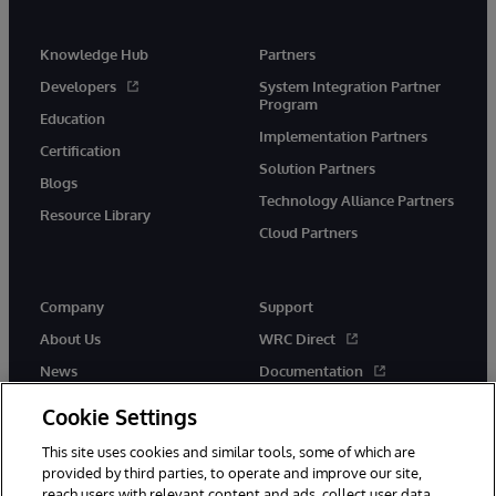
Knowledge Hub
Partners
Developers
System Integration Partner
Program
Education
Implementation Partners
Certification
Solution Partners
Blogs
Technology Alliance Partners
Resource Library
Cloud Partners
Company
Support
About Us
WRC Direct
News
Documentation
Events
Product Alerts & Advisories
Cookie Settings
Careers
This site uses cookies and similar tools, some of which are
provided by third parties, to operate and improve our site,
reach users with relevant content and ads, collect user data