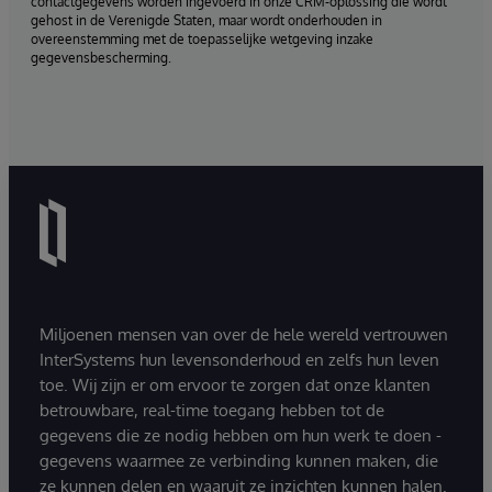
contactgegevens worden ingevoerd in onze CRM-oplossing die wordt
gehost in de Verenigde Staten, maar wordt onderhouden in
overeenstemming met de toepasselijke wetgeving inzake
gegevensbescherming.
Miljoenen mensen van over de hele wereld vertrouwen
InterSystems hun levensonderhoud en zelfs hun leven
toe. Wij zijn er om ervoor te zorgen dat onze klanten
betrouwbare, real-time toegang hebben tot de
gegevens die ze nodig hebben om hun werk te doen -
gegevens waarmee ze verbinding kunnen maken, die
ze kunnen delen en waaruit ze inzichten kunnen halen.