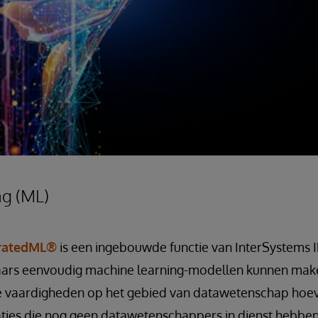
ng (ML)
gratedML®
is een ingebouwde functie van InterSystems
aars eenvoudig machine learning-modellen kunnen make
e vaardigheden op het gebied van datawetenschap hoev
ties die nog geen datawetenschappers in dienst hebben