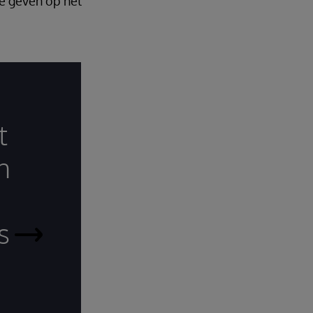
te geven op het
t
n
s
InterSystems
IRIS