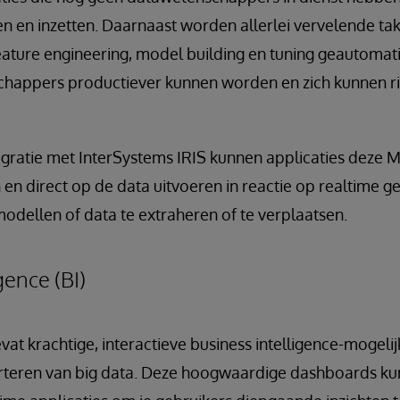
n en inzetten. Daarnaast worden allerlei vervelende ta
feature engineering, model building en tuning geautomat
happers productiever kunnen worden en zich kunnen ri
tegratie met InterSystems IRIS kunnen applicaties deze
n direct op de data uitvoeren in reactie op realtime g
modellen of data te extraheren of te verplaatsen.
gence (BI)
vat krachtige, interactieve business intelligence-mogeli
rteren van big data. Deze hoogwaardige dashboards k