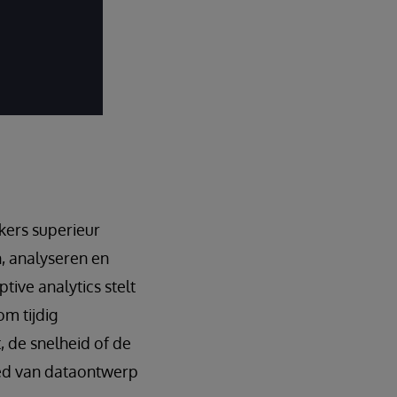
kers superieur
n, analyseren en
ive analytics stelt
om tijdig
, de snelheid of de
bied van dataontwerp