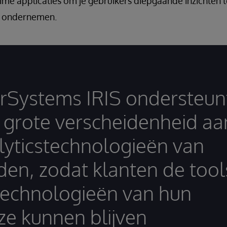
time applicaties om je gebruikers diepgaande inzichten 
e ondernemen.
erSystems IRIS ondersteun
 grote verscheidenheid aa
lyticstechnologieën van
den, zodat klanten de tool
technologieën van hun
ze kunnen blijven