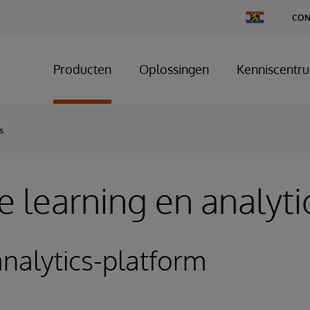
Change
CON
Country
Producten
Oplossingen
Kenniscentr
s
 learning en analyti
analytics-platform