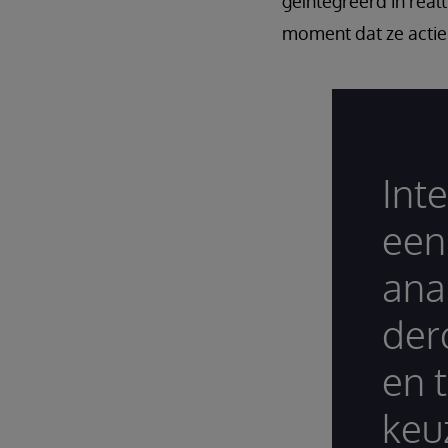
geïntegreerd in real
moment dat ze acti
Int
een
ana
der
en 
keu