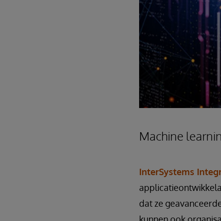
Machine learni
InterSystems Inte
applicatieontwikkel
dat ze geavanceerd
kunnen ook organisa