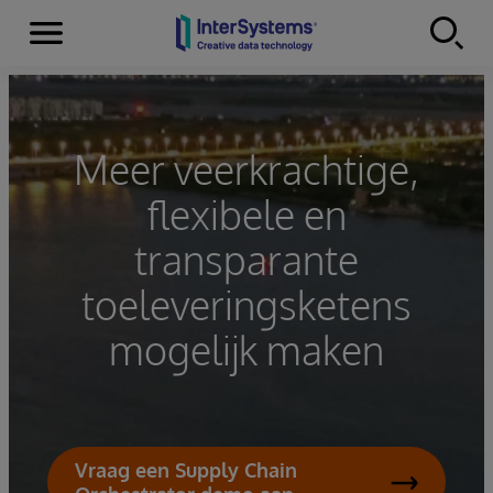
Menu
Skip to content
Meer veerkrachtige,
flexibele en
transparante
toeleveringsketens
mogelijk maken
Vraag een Supply Chain