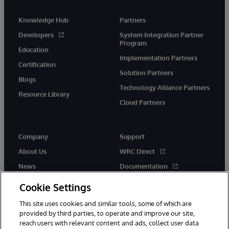
Knowledge Hub
Partners
Developers
System Integration Partner
Program
Education
Implementation Partners
Certification
Solution Partners
Blogs
Technology Alliance Partners
Resource Library
Cloud Partners
Company
Support
About Us
WRC Direct
News
Documentation
Events
Product Alerts & Advisories
Cookie Settings
Careers
This site uses cookies and similar tools, some of which are
provided by third parties, to operate and improve our site,
reach users with relevant content and ads, collect user data