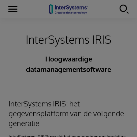
Menu
Skip to content
InterSystems IRIS
Hoogwaardige
datamanagementsoftware
InterSystems IRIS: het
gegevensplatform van de volgende
generatie
InterSystems IRIS® maakt het eenvoudiger om krachtige