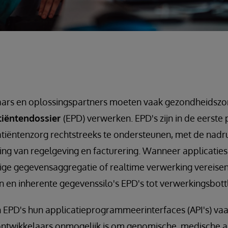
aars en oplossingspartners moeten vaak gezondheidszo
tiëntendossier
(EPD) verwerken. EPD's zijn in de eerst
tiëntenzorg rechtstreeks te ondersteunen, met de nadru
ng van regelgeving en facturering. Wanneer applicaties
lige gegevensaggregatie of realtime verwerking vereise
n en inherente gegevenssilo's EPD's tot verwerkingsbot
EPD's hun applicatieprogrammeerinterfaces (API's) vaak
ntwikkelaars onmogelijk is om genomische, medische 