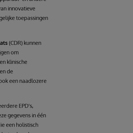
van innovatieve
elijke toepassingen
ats
(CDR) kunnen
ijgen om
n klinische
ten de
 ook een naadlozere
eerdere EPD's,
eze gegevens in één
e een holistisch