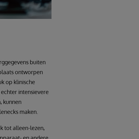
rggegevens buiten
e plaats ontworpen
k op klinische
 echter intensievere
n, kunnen
tlenecks maken.
 tot alleen-lezen,
apparaat- en andere