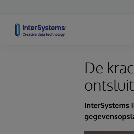
Skip to content
De krac
ontslui
InterSystems I
gegevensopsl