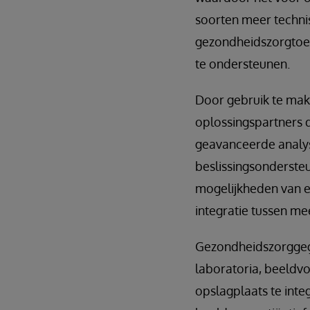
soorten meer techni
gezondheidszorgtoep
te ondersteunen.
Door gebruik te mak
oplossingspartners d
geavanceerde analys
beslissingsondersteu
mogelijkheden van e
integratie tussen m
Gezondheidszorggege
laboratoria, beeldv
opslagplaats te inte