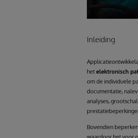
Inleiding
Applicatieontwikkel
het
elektronisch pa
om de individuele pa
documentatie, nalevi
analyses, grootscha
prestatiebeperkinge
Bovendien beperken 
waardoor het voor o