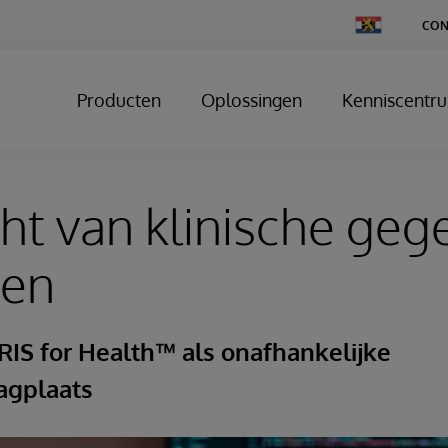
Change
CON
Country
Producten
Oplossingen
Kenniscentr
ht van klinische geg
ten
RIS for Health™ als onafhankelijke
agplaats