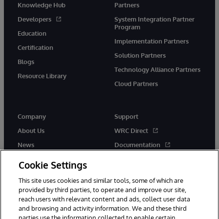
Knowledge Hub
Partners
Developers
System Integration Partner
Program
Education
Implementation Partners
Certification
Solution Partners
Blogs
Technology Alliance Partners
Resource Library
Cloud Partners
Company
Support
About Us
WRC Direct
News
Documentation
Events
Product Alerts & Advisories
Cookie Settings
Careers
This site uses cookies and similar tools, some of which are
provided by third parties, to operate and improve our site,
reach users with relevant content and ads, collect user data
and browsing and activity information. We and these third
parties use the information collected to enable certain