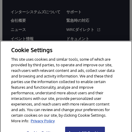
インターシステムズについて
サポート
会社概要
緊急時の対応
ニュース
WRCダイレクト
イベント情報
ドキュメント
採用情報
製品に関するアラート＆
Cookie Settings
アドバイザリー
This site uses cookies and similar tools, some of which are
provided by third parties, to operate and improve our site,
reach users with relevant content and ads, collect user data
and browsing and activity information. We and these third
parties use the information collected to enable certain
features and functionality, analyze and improve
© 1996-2026Y InterSystems Corporation, Boston, MA. All Rights
performance, understand more about users and their
Reserved.
interactions with our site, provide personalized user
experiences, and reach users with more relevant content
お知らせ／ご利用規約
プライバシーステートメント
and ads. You can review and change your preferences for
保証について
アクセシビリティ
certain cookies on our site, by clicking Cookie Settings.
More info:
Privacy Policy