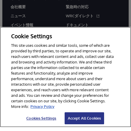
会社概要
緊急時の対応
ニュース
WRCダイレクト
イベント情報
ドキュメント
採用情報
製品に関するアラート＆
Cookie Settings
アドバイザリー
This site uses cookies and similar tools, some of which are
provided by third parties, to operate and improve our site,
reach users with relevant content and ads, collect user data
and browsing and activity information. We and these third
parties use the information collected to enable certain
features and functionality, analyze and improve
performance, understand more about users and their
© 1996-2026Y InterSystems Corporation, Boston, MA. All Rights
Reserved.
interactions with our site, provide personalized user
experiences, and reach users with more relevant content
お知らせ／ご利用規約
プライバシーステートメント
and ads. You can review and change your preferences for
保証について
アクセシビリティ
certain cookies on our site, by clicking Cookie Settings.
More info:
Privacy Policy
Cookies Settings
Accept All Cookies