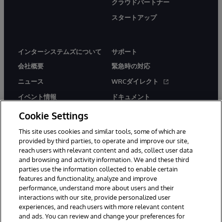
クラウドパートナー
スタートアップ
インターシステムズについて
サポート
会社概要
緊急時の対応
ニュース
WRCダイレクト
イベント情報
ドキュメント
採用情報
製品に関するアラート＆
Cookie Settings
アドバイザリー
This site uses cookies and similar tools, some of which are
provided by third parties, to operate and improve our site,
reach users with relevant content and ads, collect user data
and browsing and activity information. We and these third
parties use the information collected to enable certain
features and functionality, analyze and improve
performance, understand more about users and their
© 1996-2026Y InterSystems Corporation, Boston, MA. All Rights
Reserved.
interactions with our site, provide personalized user
experiences, and reach users with more relevant content
お知らせ／ご利用規約
プライバシーステートメント
and ads. You can review and change your preferences for