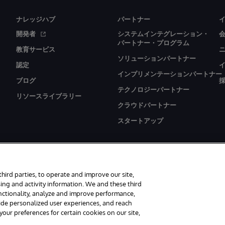
ナレッジハブ
パートナー
開発者
システムインテグレーション・
パートナー・プログラム
教育サービス
ソリューションパートナー
認定
インプリメンテーションパートナー
ブログ
テクノロジーパートナー
リソースライブラリー
クラウドパートナー
スタートアップ
third parties, to operate and improve our site,
ing and activity information. We and these third
unctionality, analyze and improve performance,
erved.
お知らせ／ご利用規約
プライバシーステートメント
保証について
vide personalized user experiences, and reach
ur preferences for certain cookies on our site,