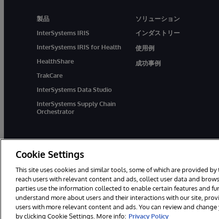
製品
ソリューション
InterSystems IRIS
インダストリー
InterSystems IRIS for Health
使用例
HealthShare
成功事例
TrakCare
InterSystems Data Studio
InterSystems Supply Chain
Orchestrator
Cookie Settings
This site uses cookies and similar tools, some of which are provided by 
reach users with relevant content and ads, collect user data and brows
parties use the information collected to enable certain features and f
© 1996-2026Y InterSystems Corporation, Boston, MA. All Rights Res
understand more about users and their interactions with our site, pro
users with more relevant content and ads. You can review and change yo
by clicking Cookie Settings. More info:
Privacy Policy