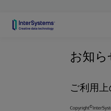
Skip to content
お知ら
ご利用上
©
Copyright
InterSyst