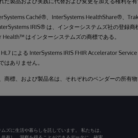
れた製品および実践に代替および変更を加える権利を有
erSystems Caché®、InterSystems HealthShare®、Tra
びInterSystems IRIS® は、インターシステムズ社の登
RIS for Health™ はインターシステムズの商標である。
による InterSystems IRIS FHIR Accelerator Servi
ではありません。
、商標、および製品名は、それぞれのベンダーの所有物
ムズに生活や暮らしを託しています。 私たちは、
、共有し、洞察を得ることができるデータに、確実