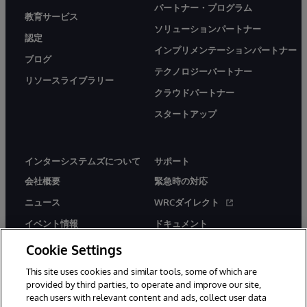
パートナー・プログラム
教育サービス
ソリューションパートナー
認定
インプリメンテーションパートナー
ブログ
テクノロジーパートナー
リソースライブラリー
クラウドパートナー
スタートアップ
インターシステムズについて
サポート
会社概要
緊急時の対応
ニュース
WRCダイレクト
イベント情報
ドキュメント
採用情報
製品に関するアラート＆
Cookie Settings
アドバイザリー
This site uses cookies and similar tools, some of which are
provided by third parties, to operate and improve our site,
reach users with relevant content and ads, collect user data