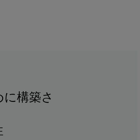
めに構築さ
性