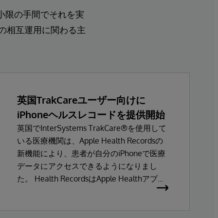
最小限の手間でそれを実
療情報の相互運用に関わる主
。
英国TrakCareユーザー向けに
iPhoneヘルスレコードを提供開始
英国でInterSystems TrakCare®を使用して
いる医療機関は、Apple Health Recordsの
新機能により、患者が自分のiPhoneで医療
データにアクセスできるようになりまし
た。 Health RecordsはApple Healthアプリ
の一部で、iPhone、Apple Watch、
HealthKitに対応したサードパーティアプリ
から集約した活動量、心拍数、栄養、睡眠