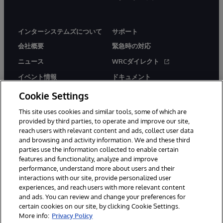
インターシステムズについて
サポート
会社概要
緊急時の対応
ニュース
WRCダイレクト
イベント情報
ドキュメント
採用情報
製品に関するアラート＆
Cookie Settings
アドバイザリー
This site uses cookies and similar tools, some of which are
provided by third parties, to operate and improve our site,
reach users with relevant content and ads, collect user data
and browsing and activity information. We and these third
parties use the information collected to enable certain
features and functionality, analyze and improve
© 1996-2026Y InterSystems Corporation, Boston, MA. All Rights
performance, understand more about users and their
Reserved.
interactions with our site, provide personalized user
experiences, and reach users with more relevant content
お知らせ／ご利用規約
プライバシーステートメント
and ads. You can review and change your preferences for
保証について
アクセシビリティ
certain cookies on our site, by clicking Cookie Settings.
More info:
Privacy Policy