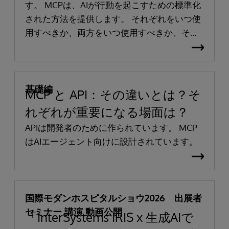
す。 MCPは、AIが行動を起こすための標準化
された方法を提供します。 それぞれをいつ使
用すべきか、両方をいつ使用すべきか、そし
て本番環境においてそれらがどのように連携
して機能するのかについて学びましょう。
基礎編
MCP と API：その違いとは？そ
れぞれが重要になる場面は？
APIは開発者のために作られています。 MCP
はAIエージェント向けに設計されています。
国際モダンホスピタルショウ2026 出展者
セミナー 講演 動画公開
「InterSystems IRIS x 生成AIで