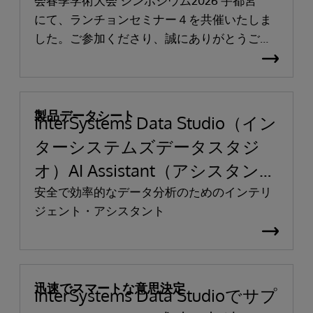
会春季学術大会 シンポジウム2026 宇都宮
にて、ランチョンセミナー４を共催いたしま
した。ご参加くださり、誠にありがとうござ
いました。
製品データシート
InterSystems Data Studio（イン
ターシステムズデータスタジ
オ）AI Assistant（アシスタン
ト）
安全で効率的なデータ分析のためのインテリ
ジェント・アシスタント
迅速でスマートな意思決定
InterSystems Data Studioでサプ