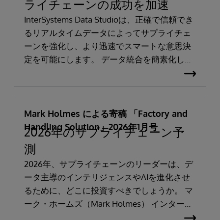
ライチェーンの成功を加速
InterSystems Data Studioは、正確で信頼でき
るリアルタイムデータによってサプライチェ
ーンを強化し、より迅速でスマートな意思決
定を可能にします。 データ統合を簡素化し、
サプライチェーンデータを調和させるローコ
ード・セルフサービス・ゲートウェイを提供
することで、企業はシステム導入時間を短縮
し、コストを削減し、価値実現までの時間を
Mark Holmes による寄稿 「Factory and
短縮できます。
Handling Solution」2026年1月号
2026年のサプライチェーン予
測
2026年、サプライチェーンのリーダーは、デ
ータ主導のインテリジェンスやAIを進化させ
るために、どこに投資すべきでしょうか。 マ
ーク・ホームズ（Mark Holmes） インターシ
ステムズ サプライチェーン市場戦略責任者