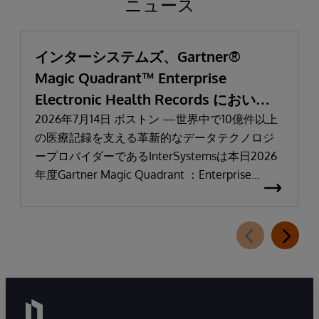
ニュース
インターシステムズ、Gartner®
Magic Quadrant™ Enterprise
Electronic Health Records において
「リーダー」と評価される
2026年7月14日 ボストン —世界中で10億件以上
の医療記録を支える革新的なデータテクノロジ
ープロバイダーであるInterSystemsは本日2026
年度Gartner Magic Quadrant ：Enterprise
Electronic Health Records（医療機関向け電子カ
ルテ：EHR）において「リーダー」に選出され
たことを発表しました。