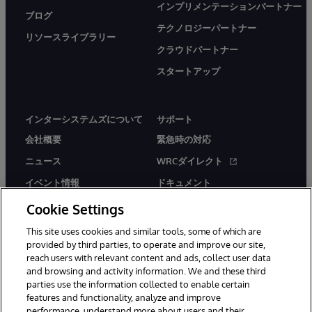
インプリメンテーションパートナー
ブログ
テクノロジーパートナー
リソースライブラリー
クラウドパートナー
スタートアップ
インターシステムズについて
サポート
会社概要
緊急時の対応
ニュース
WRCダイレクト
イベント情報
ドキュメント
採用情報
製品に関するアラート＆
Cookie Settings
アドバイザリー
This site uses cookies and similar tools, some of which are
provided by third parties, to operate and improve our site,
reach users with relevant content and ads, collect user data
and browsing and activity information. We and these third
parties use the information collected to enable certain
features and functionality, analyze and improve
© 1996-2026Y InterSystems Corporation, Boston, MA. All Rights
performance, understand more about users and their