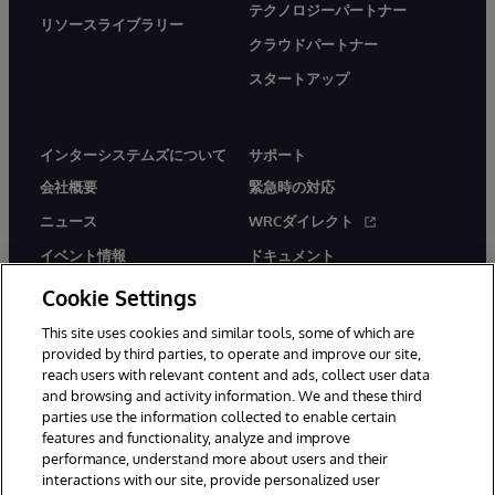
テクノロジーパートナー
リソースライブラリー
クラウドパートナー
スタートアップ
インターシステムズについて
サポート
会社概要
緊急時の対応
ニュース
WRCダイレクト
イベント情報
ドキュメント
採用情報
製品に関するアラート＆
Cookie Settings
アドバイザリー
This site uses cookies and similar tools, some of which are
provided by third parties, to operate and improve our site,
reach users with relevant content and ads, collect user data
and browsing and activity information. We and these third
parties use the information collected to enable certain
features and functionality, analyze and improve
performance, understand more about users and their
© 1996-2026Y InterSystems Corporation, Boston, MA. All Rights
Reserved.
interactions with our site, provide personalized user