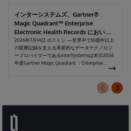
インターシステムズ、Gartner®
Magic Quadrant™ Enterprise
Electronic Health Records において
「リーダー」と評価される
2026年7月14日 ボストン —世界中で10億件以上
の医療記録を支える革新的なデータテクノロジ
ープロバイダーであるInterSystemsは本日2026
年度Gartner Magic Quadrant ：Enterprise
Electronic Health Records（医療機関向け電子カ
ルテ：EHR）において「リーダー」に選出され
たことを発表しました。