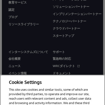
教育サービス
ソリューションパートナー
認定
インプリメンテーションパートナー
ブログ
テクノロジーパートナー
リソースライブラリー
クラウドパートナー
スタートアップ
インターシステムズについて
サポート
会社概要
緊急時の対応
ニュース
WRCダイレクト
イベント情報
ドキュメント
採用情報
製品に関するアラート＆
Cookie Settings
アドバイザリー
This site uses cookies and similar tools, some of which are
provided by third parties, to operate and improve our site,
reach users with relevant content and ads, collect user data
and browsing and activity information. We and these third