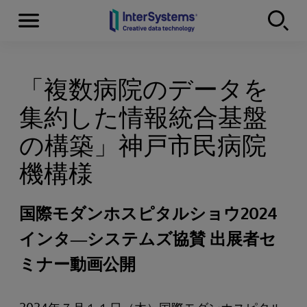
Menu
Skip to content
「複数病院のデータを
集約した情報統合基盤
の構築」神戸市民病院
機構様
国際モダンホスピタルショウ2024
インタ―システムズ協賛 出展者セ
ミナー動画公開