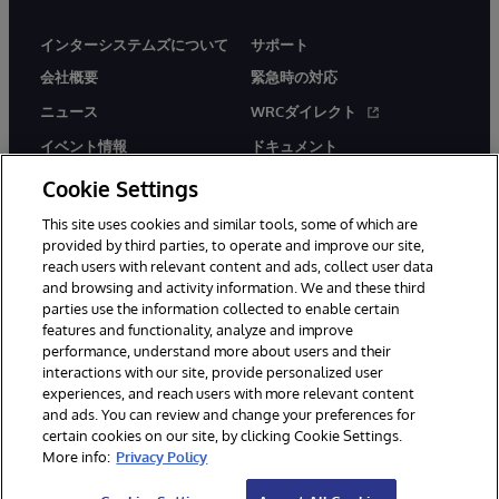
インターシステムズについて
サポート
会社概要
緊急時の対応
ニュース
WRCダイレクト
イベント情報
ドキュメント
採用情報
製品に関するアラート＆
Cookie Settings
アドバイザリー
This site uses cookies and similar tools, some of which are
provided by third parties, to operate and improve our site,
reach users with relevant content and ads, collect user data
and browsing and activity information. We and these third
parties use the information collected to enable certain
features and functionality, analyze and improve
performance, understand more about users and their
© 1996-2026Y InterSystems Corporation, Boston, MA. All Rights
Reserved.
interactions with our site, provide personalized user
experiences, and reach users with more relevant content
お知らせ／ご利用規約
プライバシーステートメント
and ads. You can review and change your preferences for
保証について
アクセシビリティ
certain cookies on our site, by clicking Cookie Settings.
More info:
Privacy Policy