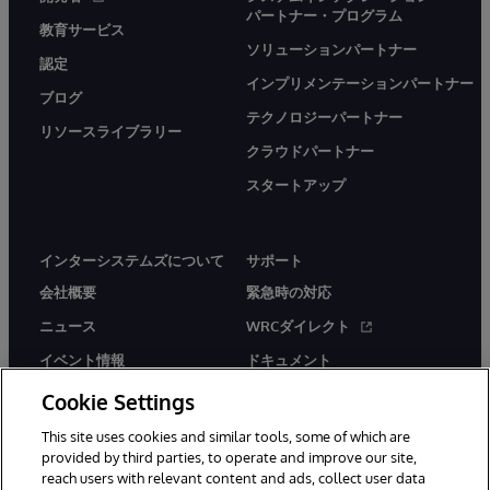
パートナー・プログラム
教育サービス
ソリューションパートナー
認定
インプリメンテーションパートナー
ブログ
テクノロジーパートナー
リソースライブラリー
クラウドパートナー
スタートアップ
インターシステムズについて
サポート
会社概要
緊急時の対応
ニュース
WRCダイレクト
イベント情報
ドキュメント
採用情報
製品に関するアラート＆
Cookie Settings
アドバイザリー
This site uses cookies and similar tools, some of which are
provided by third parties, to operate and improve our site,
reach users with relevant content and ads, collect user data