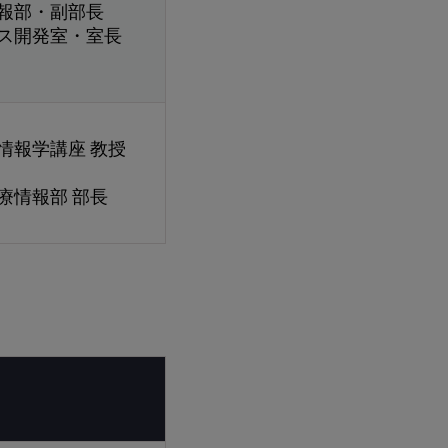
報部・副部長
ス開発室・室長
情報学講座 教授
療情報部 部長