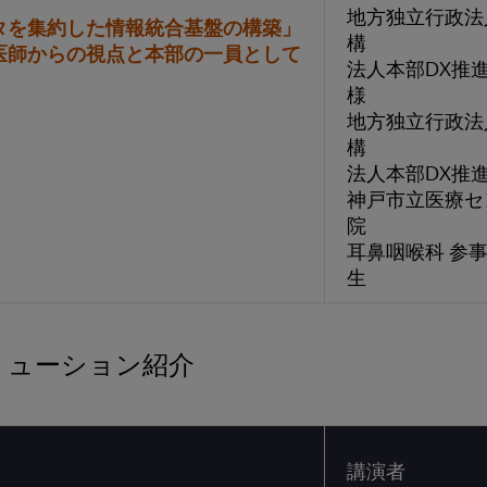
地方独立行政法
タを集約した情報統合基盤の構築」
構
医師からの視点と本部の一員として
法人本部DX推
様
地方独立行政法
構
法人本部DX推
神戸市立医療セ
院
耳鼻咽喉科 参
生
リューション紹介
講演者