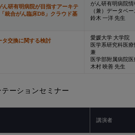
がん研有明病院情
 ～がん研有明病院が目指すアーキテ
（兼）データベー
3期「統合がん臨床DB」クラウド基
鈴木 一洋 先生
愛媛大学 大学院
ータ交換に関する検討
医学系研究科医療
兼
医学部附属病院医
木村 映善 先生
ンテーションセミナー
講演者