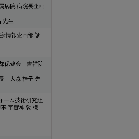
属病院 病院長企画
 先生
療情報企画部 診
都保健会 吉祥院
 大森 桂子 先
フォーム技術研究組
理事 宇賀神 敦 様