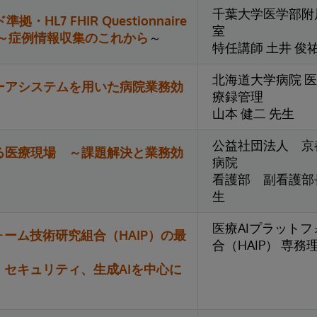
千葉大学医学部附
拠・HL7 FHIR Questionnaire
室
 ～症例情報収集のこれから
～
特任講師 土井 俊祐
北海道大学病院 医
ーアシステムを用いた病院業務効
療録管理
山本 健二 先生
公益社団法人 京
る医療現場 ～課題解決と業務効
病院
看護部 副看護部長
生
医療AIプラット
ォーム技術研究組合（HAIP）の最
合（HAIP） 専務
、セキュリティ、生成AIを中心に