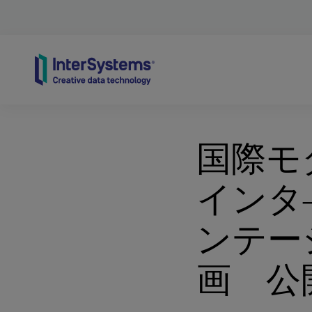
Skip to content
国際モ
インタ
ンテー
画 公