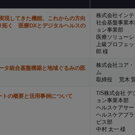
株式会社インテ
で実現してきた機能、これからの方向
社会基盤事業本
り拓く 医療DXとデジタルヘルスの
ョン事業部
医療ソリュー
上級プロフェッ
郎 様
株式会社コア・
データ統合基盤構築と地域ぐるみの医
ム
取締役 荒木 賢
TIS株式会社 
ートの概要と活用事例について
ョン事業本部
ヘルスケアサ
ヘルスケアプラ
ビス部
中村 太一 様