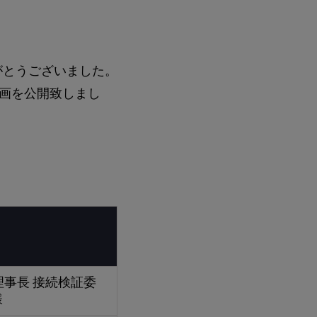
がとうございました。
画を公開致しまし
理事長 接続検証委
様