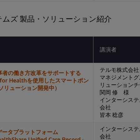
テムズ 製品・ソリューション紹介
講演者
テルモ株式会社
事者の働き方改革をサポートする
マネジメントグ
IRIS for Healthを使用したスマートポン
リューション
（ソリューション開発中）
関岡 修 様
インターシステ
会社
皆本 稔彦
インターシステ
データプラットフォーム
会社
althShare Unified Care Record」