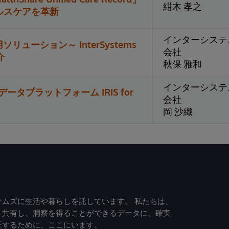
紺木 孝之
ルスケアを革新
インターシステ
リューション～ InterSystems
会社
介
秋保 雅和
インターシステ
ータプラットフォーム IRIS for
会社
岡 沙織
ムズに生活や暮らしを託しています。 私たちは、
、共有し、洞察を得ることができるデータに、確実
証するために、ここにいます。