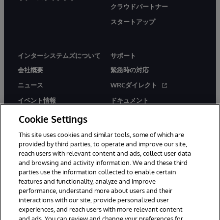
クラウドパートナー
スタートアップ
インターシステムズについて
サポート
会社概要
緊急時の対応
ニュース
WRCダイレクト
イベント情報
ドキュメント
採用情報
製品に関するアラート＆
Cookie Settings
アドバイザリー
This site uses cookies and similar tools, some of which are
provided by third parties, to operate and improve our site,
reach users with relevant content and ads, collect user data
and browsing and activity information. We and these third
parties use the information collected to enable certain
features and functionality, analyze and improve
performance, understand more about users and their
© 1996-2026Y InterSystems Corporation, Boston, MA. All Rights
Reserved.
interactions with our site, provide personalized user
experiences, and reach users with more relevant content
お知らせ／ご利用規約
プライバシーステートメント
and ads. You can review and change your preferences for