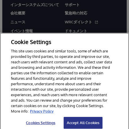
インターシステムズについて
サポート
会社概要
緊急時の対応
ニュース
WRCダイレクト
イベント情報
ドキュメント
採用情報
製品に関するアラート＆
Cookie Settings
アドバイザリー
This site uses cookies and similar tools, some of which are
provided by third parties, to operate and improve our site,
reach users with relevant content and ads, collect user data
and browsing and activity information. We and these third
parties use the information collected to enable certain
features and functionality, analyze and improve
performance, understand more about users and their
© 1996-2026Y InterSystems Corporation, Boston, MA. All Rights
Reserved.
interactions with our site, provide personalized user
experiences, and reach users with more relevant content
お知らせ／ご利用規約
プライバシーステートメント
and ads. You can review and change your preferences for
保証について
アクセシビリティ
certain cookies on our site, by clicking Cookie Settings.
More info:
Privacy Policy
Cookies Settings
Accept All Cookies