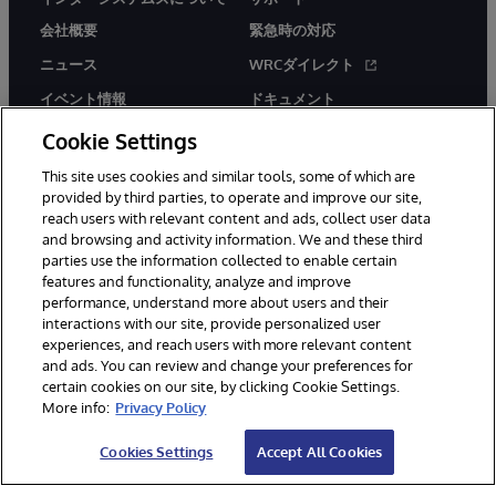
会社概要
緊急時の対応
ニュース
WRCダイレクト
イベント情報
ドキュメント
採用情報
製品に関するアラート＆
Cookie Settings
アドバイザリー
This site uses cookies and similar tools, some of which are
provided by third parties, to operate and improve our site,
reach users with relevant content and ads, collect user data
and browsing and activity information. We and these third
parties use the information collected to enable certain
features and functionality, analyze and improve
© 1996-2026Y InterSystems Corporation, Boston, MA. All Rights
performance, understand more about users and their
Reserved.
interactions with our site, provide personalized user
experiences, and reach users with more relevant content
お知らせ／ご利用規約
プライバシーステートメント
and ads. You can review and change your preferences for
保証について
アクセシビリティ
certain cookies on our site, by clicking Cookie Settings.
More info:
Privacy Policy
Cookies Settings
Accept All Cookies