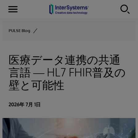
Menu
Skip to content
PULSE Blog
医療データ連携の共通
言語 ― HL7 FHIR普及の
壁と可能性
2026年 7月 1日