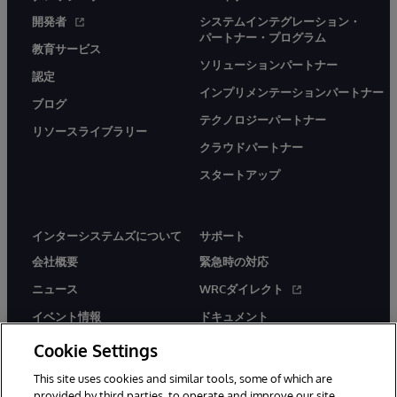
開発者
システムインテグレーション・
パートナー・プログラム
教育サービス
ソリューションパートナー
認定
インプリメンテーションパートナー
ブログ
テクノロジーパートナー
リソースライブラリー
クラウドパートナー
スタートアップ
インターシステムズについて
サポート
会社概要
緊急時の対応
ニュース
WRCダイレクト
イベント情報
ドキュメント
採用情報
製品に関するアラート＆
Cookie Settings
アドバイザリー
This site uses cookies and similar tools, some of which are
provided by third parties, to operate and improve our site,