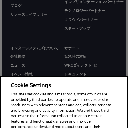
インプリメンテーションパートナー
ブログ
テクノロジーパートナー
リソースライブラリー
クラウドパートナー
スタートアップ
インターシステムズについて
サポート
会社概要
緊急時の対応
ニュース
WRCダイレクト
イベント情報
ドキュメント
採用情報
製品に関するアラート＆
Cookie Settings
アドバイザリー
This site uses cookies and similar tools, some of which are
provided by third parties, to operate and improve our site,
reach users with relevant content and ads, collect user data
and browsing and activity information. We and these third
parties use the information collected to enable certain
features and functionality, analyze and improve
performance, understand more about users and their
© 1996-2026Y InterSystems Corporation, Boston, MA. All Rights