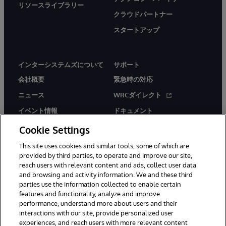
リソースライブラリー
クラウドパートナー
スタートアップ
インターシステムズについて
サポート
会社概要
緊急時の対応
ニュース
WRCダイレクト
イベント情報
ドキュメント
採用情報
製品に関するアラート＆
Cookie Settings
アドバイザリー
This site uses cookies and similar tools, some of which are
provided by third parties, to operate and improve our site,
reach users with relevant content and ads, collect user data
and browsing and activity information. We and these third
parties use the information collected to enable certain
features and functionality, analyze and improve
© 1996-2026Y InterSystems Corporation, Boston, MA. All Rights
performance, understand more about users and their
Reserved.
interactions with our site, provide personalized user
experiences, and reach users with more relevant content
お知らせ／ご利用規約
プライバシーステートメント