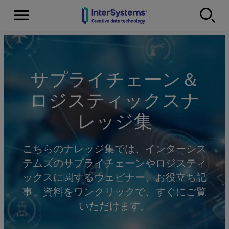
Menu
Skip to content
サプライチェーン＆
ロジスティックスナ
レッジ集
こちらのナレッジ集では、インターシス
テムズのサプライチェーンやロジスティ
ックスに関するウェビナー、お役立ち記
事、資料をワンクリックで、すぐにご覧
いただけます。