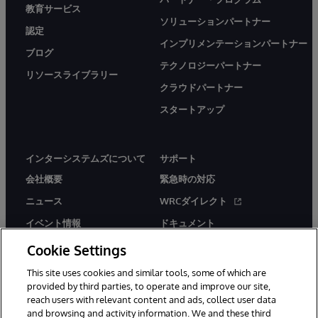
教育サービス
ソリューションパートナー
認定
インプリメンテーションパートナー
ブログ
テクノロジーパートナー
リソースライブラリー
クラウドパートナー
スタートアップ
インターシステムズについて
サポート
会社概要
緊急時の対応
ニュース
WRCダイレクト
イベント情報
ドキュメント
採用情報
製品に関するアラート＆
Cookie Settings
アドバイザリー
This site uses cookies and similar tools, some of which are
provided by third parties, to operate and improve our site,
reach users with relevant content and ads, collect user data
and browsing and activity information. We and these third