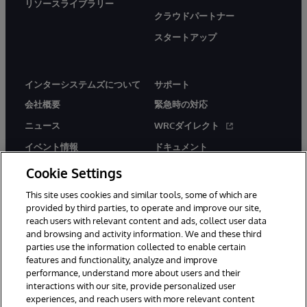
リソースライブラリー
クラウドパートナー
スタートアップ
インターシステムズについて
サポート
会社概要
緊急時の対応
ニュース
WRCダイレクト
イベント情報
ドキュメント
採用情報
製品に関するアラート＆
Cookie Settings
アドバイザリー
This site uses cookies and similar tools, some of which are
provided by third parties, to operate and improve our site,
reach users with relevant content and ads, collect user data
and browsing and activity information. We and these third
parties use the information collected to enable certain
features and functionality, analyze and improve
© 1996-2026Y InterSystems Corporation, Boston, MA. All Rights
performance, understand more about users and their
Reserved.
interactions with our site, provide personalized user
experiences, and reach users with more relevant content
お知らせ／ご利用規約
プライバシーステートメント