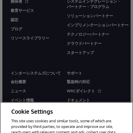
開発者
システムインテグレーション・
パートナー・プログラム
教育サービス
ソリューションパートナー
認定
インプリメンテーションパートナー
ブログ
テクノロジーパートナー
リソースライブラリー
クラウドパートナー
スタートアップ
インターシステムズについて
サポート
会社概要
緊急時の対応
ニュース
WRCダイレクト
イベント情報
ドキュメント
採用情報
製品に関するアラート＆
Cookie Settings
アドバイザリー
This site uses cookies and similar tools, some of which are
provided by third parties, to operate and improve our site,
reach users with relevant content and ads, collect user data