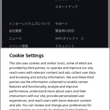
スタートアップ
インターシステムズについて
サポート
会社概要
緊急時の対応
ニュース
WRCダイレクト
イベント情報
ドキュメント
採用情報
製品に関するアラート＆
Cookie Settings
アドバイザリー
This site uses cookies and similar tools, some of which are
provided by third parties, to operate and improve our site,
reach users with relevant content and ads, collect user data
and browsing and activity information. We and these third
parties use the information collected to enable certain
features and functionality, analyze and improve
© 1996-2026Y InterSystems Corporation, Boston, MA. All Rights
performance, understand more about users and their
Reserved.
interactions with our site, provide personalized user
experiences, and reach users with more relevant content
お知らせ／ご利用規約
プライバシーステートメント
and ads. You can review and change your preferences for
保証について
アクセシビリティ
certain cookies on our site, by clicking Cookie Settings.