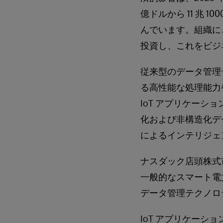
億ドルから 11 兆 1
んでいます。組織にと
投資し、これをビジ
従来型のデータ管理
る高性能な処理能力
IoT アプリケー
化および非構造化デ
によるインテリジェ
ナスダック店頭株式市
一般的なスマート電
データ管理テクノロ
IoT アプリケーシ