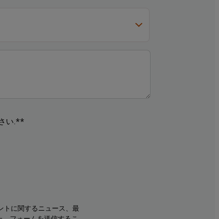
い.**
ントに関するニュース、最
た、フォームを送信するこ