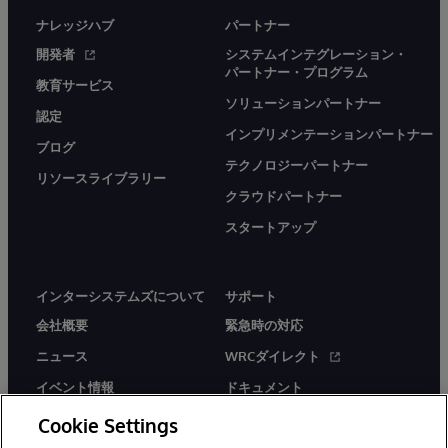
ナレッジハブ
パートナー
開発者
システムインテグレーション・
パートナー・プログラム
教育サービス
ソリューションパートナー
認定
インプリメンテーションパートナー
ブログ
テクノロジーパートナー
リソースライブラリー
クラウドパートナー
スタートアップ
インターシステムズについて
サポート
会社概要
緊急時の対応
ニュース
WRCダイレクト
イベント情報
ドキュメント
採用情報
製品に関するアラート＆
Cookie Settings
アドバイザリー