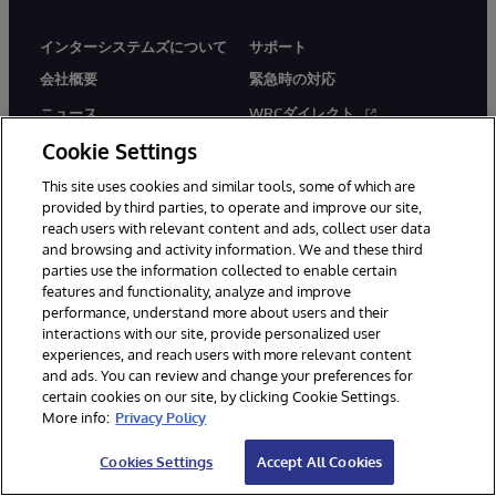
インターシステムズについて
サポート
会社概要
緊急時の対応
ニュース
WRCダイレクト
Cookie Settings
イベント情報
ドキュメント
採用情報
製品に関するアラート＆
This site uses cookies and similar tools, some of which are
アドバイザリー
provided by third parties, to operate and improve our site,
reach users with relevant content and ads, collect user data
and browsing and activity information. We and these third
parties use the information collected to enable certain
features and functionality, analyze and improve
performance, understand more about users and their
interactions with our site, provide personalized user
© 1996-2026Y InterSystems Corporation, Boston, MA. All Rights
experiences, and reach users with more relevant content
Reserved.
and ads. You can review and change your preferences for
certain cookies on our site, by clicking Cookie Settings.
お知らせ／ご利用規約
プライバシーステートメント
More info:
Privacy Policy
保証について
アクセシビリティ
Cookies Settings
Accept All Cookies