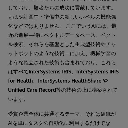
しており、勝者たちの成功に貢献しています。
もはや計画中・準備中の新しいレベルの機能強
化などではありません。 ここでいうAIには、最
近の進展―特にベクトルデータベース、ベクト
ル検索、それらを基盤とした生成型技術やチャ
ットボットのような技術―に加え、機械学習の
ような確立された技術も含まれており、これら
は
すべてInterSystems IRIS
、
InterSystems
IRIS
for Health
、
InterSystems HealthShare
や
Unified Care Record
等の技術の上に構築されて
います。
受賞企業全体に共通するテーマ、それは組織が
AIを単にタスクの自動化に利用するだけでな