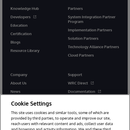
Knowledge Hub
Partners
Developers
System Integration Partner
Program
Education
Implementation Partners
Certification
Solution Partners
Blogs
Technology Alliance Partners
Resource Library
Cloud Partners
Company
Support
About Us
WRC Direct
News
Documentation
Events
Product Alerts & Advisories
Cookie Settings
Careers
This site uses cookies and similar tools, some of which are
provided by third parties, to operate and improve our site,
reach users with relevant content and ads, collect user data
and browsing and activity information. We and these third