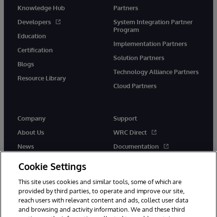
Knowledge Hub
Partners
Developers
System Integration Partner
Program
Education
Implementation Partners
Certification
Solution Partners
Blogs
Technology Alliance Partners
Resource Library
Cloud Partners
Company
Support
About Us
WRC Direct
News
Documentation
Events
Product Alerts & Advisories
Cookie Settings
Careers
This site uses cookies and similar tools, some of which are
provided by third parties, to operate and improve our site,
reach users with relevant content and ads, collect user data
and browsing and activity information. We and these third