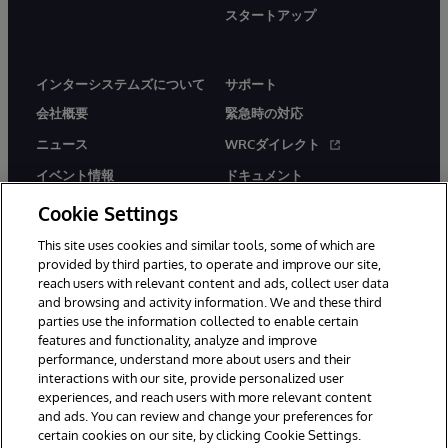
スタートアップ
インターシステムズについて
サポート
会社概要
緊急時の対応
ニュース
WRCダイレクト
イベント情報
ドキュメント
採用情報
製品に関するアラート＆
Cookie Settings
アドバイザリー
This site uses cookies and similar tools, some of which are
provided by third parties, to operate and improve our site,
reach users with relevant content and ads, collect user data
and browsing and activity information. We and these third
parties use the information collected to enable certain
features and functionality, analyze and improve
© 1996-2026Y InterSystems Corporation, Boston, MA. All Rights
performance, understand more about users and their
Reserved.
interactions with our site, provide personalized user
experiences, and reach users with more relevant content
お知らせ／ご利用規約
プライバシーステートメント
and ads. You can review and change your preferences for
保証について
アクセシビリティ
certain cookies on our site, by clicking Cookie Settings.