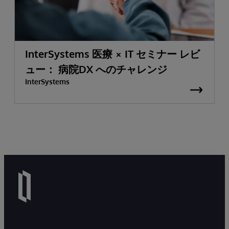
InterSystems 医療 × IT セミナー レビ
ュー： 病院DX へのチャレンジ
InterSystems