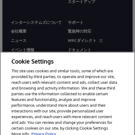
スタートアップ
インターシステムズについて
サポート
会社概要
緊急時の対応
ニュース
WRCダイレクト
イベント情報
ドキュメント
採用情報
製品に関するアラート＆
Cookie Settings
アドバイザリー
This site uses cookies and similar tools, some of which are
provided by third parties, to operate and improve our site,
reach users with relevant content and ads, collect user data
and browsing and activity information. We and these third
parties use the information collected to enable certain
features and functionality, analyze and improve
© 1996-2026Y InterSystems Corporation, Boston, MA. All Rights
performance, understand more about users and their
Reserved.
interactions with our site, provide personalized user
experiences, and reach users with more relevant content
お知らせ／ご利用規約
プライバシーステートメント
and ads. You can review and change your preferences for
保証について
アクセシビリティ
certain cookies on our site, by clicking Cookie Settings.
More info:
Privacy Policy