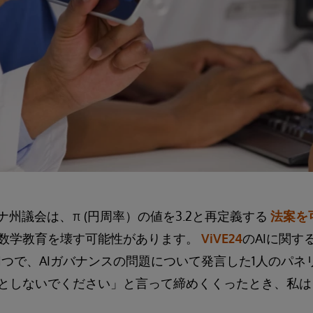
アナ州議会は、π (円周率）の値を3.2と再定義する
法案を
数学教育を壊す可能性があります。
ViVE24
のAIに関す
1つで、AIガバナンスの問題について発言した1人のパネ
としないでください」と言って締めくくったとき、私は