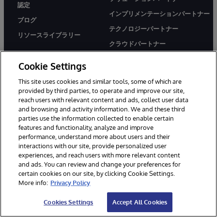
認定
インプリメンテーションパートナー
ブログ
テクノロジーパートナー
リソースライブラリー
クラウドパートナー
スタートアップ
Cookie Settings
This site uses cookies and similar tools, some of which are
provided by third parties, to operate and improve our site,
インターシステムズについて
サポート
reach users with relevant content and ads, collect user data
会社概要
緊急時の対応
and browsing and activity information. We and these third
parties use the information collected to enable certain
ニュース
WRCダイレクト
features and functionality, analyze and improve
イベント情報
ドキュメント
performance, understand more about users and their
interactions with our site, provide personalized user
採用情報
製品に関するアラート＆
experiences, and reach users with more relevant content
アドバイザリー
and ads. You can review and change your preferences for
certain cookies on our site, by clicking Cookie Settings.
More info:
Privacy Policy
Cookies Settings
Accept All Cookies