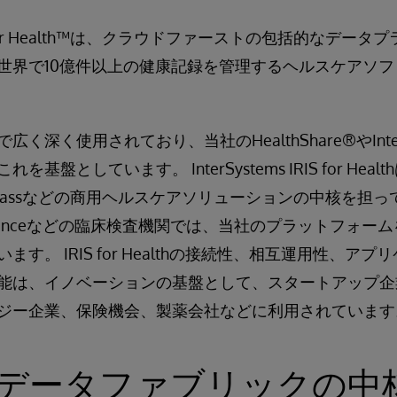
 IRIS for Health™は、クラウドファーストの包括的なデ
世界で10億件以上の健康記録を管理するヘルスケアソ
く深く使用されており、当社のHealthShare®やInterS
れを基盤としています。 InterSystems IRIS for Heal
ompassなどの商用ヘルスケアソリューションの中核を担って
Referenceなどの臨床検査機関では、当社のプラットフォ
す。 IRIS for Healthの接続性、相互運用性、ア
能は、イノベーションの基盤として、スタートアップ企
ジー企業、保険機会、製薬会社などに利用されています
データファブリックの中