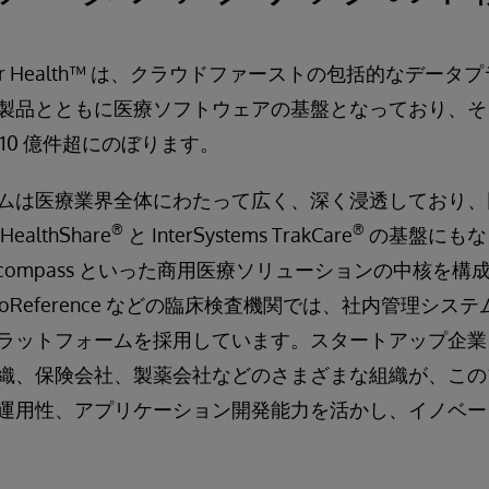
 IRIS for Health™ は、クラウドファーストの包括的な
製品とともに医療ソフトウェアの基盤となっており、そ
10 億件超にのぼります。
ムは医療業界全体にわたって広く、深く浸透しており、
®
®
lthShare
と InterSystems TrakCare
の基盤にもなっ
0 Encompass といった商用医療ソリューションの中核を
rp、BioReference などの臨床検査機関では、社内管理シ
ラットフォームを採用しています。スタートアップ企業
織、保険会社、製薬会社などのさまざまな組織が、この
運用性、アプリケーション開発能力を活かし、イノベー