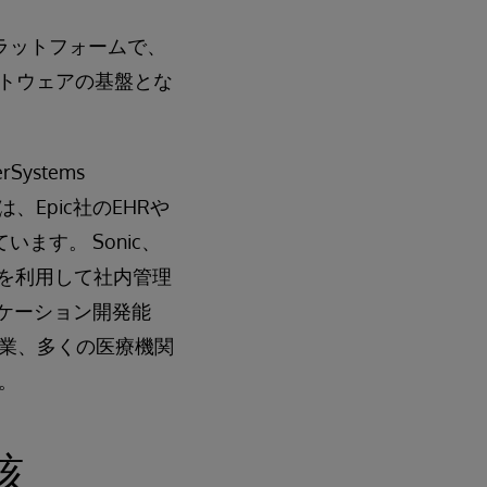
ータプラットフォームで、
フトウェアの基盤とな
ystems
thは、Epic社のEHRや
います。 Sonic、
ームを利用して社内管理
プリケーション開発能
業、多くの医療機関
。
核