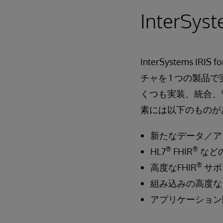
InterSyst
InterSystems
チャを 1 つの製
くつも実装、統合、管理す
素には以下のものが
新たなデータ／ア
®
®
HL7
FHIR
など
®
高度なFHIR
サポ
組み込みの高度な
アプリケーション