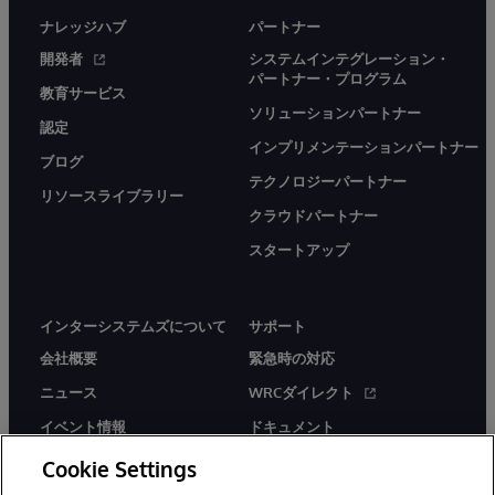
ナレッジハブ
パートナー
開発者
システムインテグレーション・
パートナー・プログラム
教育サービス
ソリューションパートナー
認定
インプリメンテーションパートナー
ブログ
テクノロジーパートナー
リソースライブラリー
クラウドパートナー
スタートアップ
インターシステムズについて
サポート
会社概要
緊急時の対応
ニュース
WRCダイレクト
イベント情報
ドキュメント
採用情報
製品に関するアラート＆
Cookie Settings
アドバイザリー