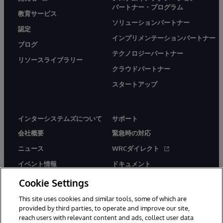
パートナー・プログラム
教育サービス
ソリューションパートナー
認定
インプリメンテーションパートナー
ブログ
テクノロジーパートナー
リソースライブラリー
クラウドパートナー
スタートアップ
インターシステムズについて
サポート
会社概要
緊急時の対応
ニュース
WRCダイレクト
イベント情報
ドキュメント
採用情報
製品に関するアラート＆
Cookie Settings
アドバイザリー
This site uses cookies and similar tools, some of which are
provided by third parties, to operate and improve our site,
reach users with relevant content and ads, collect user data