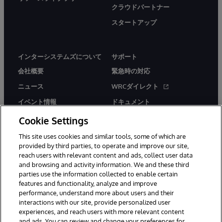
クラウドパートナー
スタートアップ
インターシステムズについて
サポート
会社概要
緊急時の対応
ニュース
WRCダイレクト
イベント情報
ドキュメント
採用情報
製品に関するアラート＆
Cookie Settings
アドバイザリー
This site uses cookies and similar tools, some of which are
provided by third parties, to operate and improve our site,
reach users with relevant content and ads, collect user data
and browsing and activity information. We and these third
parties use the information collected to enable certain
features and functionality, analyze and improve
© 1996-2026Y InterSystems Corporation, Boston, MA. All Rights
performance, understand more about users and their
Reserved.
interactions with our site, provide personalized user
experiences, and reach users with more relevant content
お知らせ／ご利用規約
プライバシーステートメント
and ads. You can review and change your preferences for