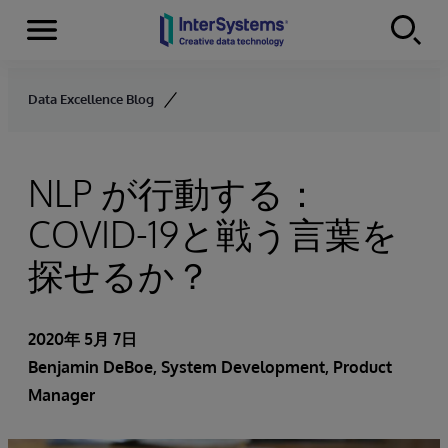
Menu
Skip to content
Data Excellence Blog
NLP が行動する：
COVID-19と戦う言葉を
探せるか？
2020年 5月 7日
Benjamin DeBoe
, System Development, Product
Manager