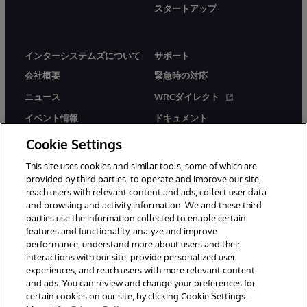
スタートアップ
インターシステムズについて
サポート
会社概要
緊急時の対応
ニュース
WRCダイレクト
イベント情報
ドキュメント
採用情報
製品に関するアラート＆
Cookie Settings
アドバイザリー
This site uses cookies and similar tools, some of which are
provided by third parties, to operate and improve our site,
reach users with relevant content and ads, collect user data
and browsing and activity information. We and these third
parties use the information collected to enable certain
features and functionality, analyze and improve
© 1996-2026Y InterSystems Corporation, Boston, MA. All Rights
performance, understand more about users and their
Reserved.
interactions with our site, provide personalized user
experiences, and reach users with more relevant content
お知らせ／ご利用規約
プライバシーステートメント
and ads. You can review and change your preferences for
保証について
アクセシビリティ
certain cookies on our site, by clicking Cookie Settings.