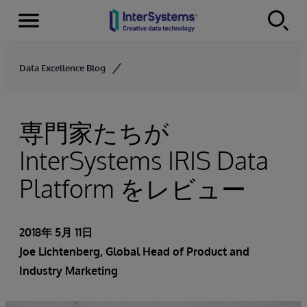
Menu
Skip to content
Data Excellence Blog
専門家たちが
InterSystems IRIS Data
Platform をレビュー
2018年 5月 11日
Joe Lichtenberg
, Global Head of Product and
Industry Marketing