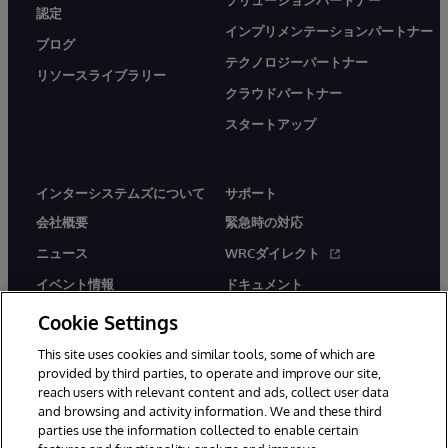
認定
インプリメンテーションパートナー
ブログ
テクノロジーパートナー
リソースライブラリー
クラウドパートナー
スタートアップ
インターシステムズについて
サポート
会社概要
緊急時の対応
ニュース
WRCダイレクト
イベント情報
ドキュメント
採用情報
製品に関するアラート＆
Cookie Settings
アドバイザリー
This site uses cookies and similar tools, some of which are
provided by third parties, to operate and improve our site,
reach users with relevant content and ads, collect user data
and browsing and activity information. We and these third
parties use the information collected to enable certain