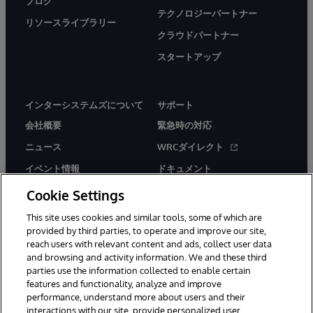
ブログ
テクノロジーパートナー
リソースライブラリー
クラウドパートナー
スタートアップ
インターシステムズについて
サポート
会社概要
緊急時の対応
ニュース
WRCダイレクト
イベント情報
ドキュメント
採用情報
製品に関するアラート＆
Cookie Settings
アドバイザリー
This site uses cookies and similar tools, some of which are
provided by third parties, to operate and improve our site,
reach users with relevant content and ads, collect user data
and browsing and activity information. We and these third
parties use the information collected to enable certain
features and functionality, analyze and improve
© 1996-2026Y InterSystems Corporation, Boston, MA. All Rights
performance, understand more about users and their
Reserved.
interactions with our site, provide personalized user