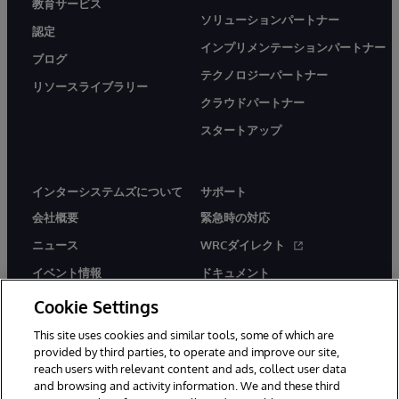
教育サービス
ソリューションパートナー
認定
インプリメンテーションパートナー
ブログ
テクノロジーパートナー
リソースライブラリー
クラウドパートナー
スタートアップ
インターシステムズについて
サポート
会社概要
緊急時の対応
ニュース
WRCダイレクト
イベント情報
ドキュメント
採用情報
製品に関するアラート＆
Cookie Settings
アドバイザリー
This site uses cookies and similar tools, some of which are
provided by third parties, to operate and improve our site,
reach users with relevant content and ads, collect user data
and browsing and activity information. We and these third