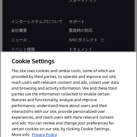
スタートアップ
インターシステムズについて
サポート
会社概要
緊急時の対応
ニュース
WRCダイレクト
イベント情報
ドキュメント
採用情報
製品に関するアラート＆
Cookie Settings
アドバイザリー
This site uses cookies and similar tools, some of which are
provided by third parties, to operate and improve our site,
reach users with relevant content and ads, collect user data
and browsing and activity information. We and these third
parties use the information collected to enable certain
features and functionality, analyze and improve
© 1996-2026Y InterSystems Corporation, Boston, MA. All Rights
performance, understand more about users and their
Reserved.
interactions with our site, provide personalized user
experiences, and reach users with more relevant content
お知らせ／ご利用規約
プライバシーステートメント
and ads. You can review and change your preferences for
保証について
アクセシビリティ
certain cookies on our site, by clicking Cookie Settings.
More info:
Privacy Policy