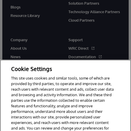
Solution Partners
Blogs
Technology Alliance Partners
Resource Library
Cloud Partners
Company
Support
About Us
WRC Direct
News
Documentation
Events
Product Alerts & Advisories
Cookie Settings
Careers
This site uses cookies and similar tools, some of which are
provided by third parties, to operate and improve our site,
reach users with relevant content and ads, collect user data
and browsing and activity information. We and these third
parties use the information collected to enable certain
features and functionality, analyze and improve
performance, understand more about users and their
© 1996-2026 InterSystems Corporation, Cambridge, MA. All Rights
interactions with our site, provide personalized user
Reserved.
experiences, and reach users with more relevant content
Notices/Terms & Conditions
Privacy Statement
Guarantee
and ads. You can review and change your preferences for